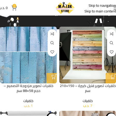
خلفيات
Skip to navigation
0
0
.د.ب
Skip to main content
خلفيات تصوير فنيل كبيرة – 150×210
خلفيات تصوير مزدوجة التصميم –
سم
حجم 58×88 سم
خلفيات
خلفيات
7
.د.ب
1
.د.ب