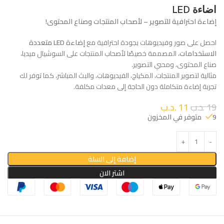
اضاءة LED
إضاءة احترافية للتصوير – لأصحاب المنتجات وصناع المحتوى!
احصل على صور وفيديوهات بجودة احترافية مع
إضاءة LED متعددة
الاستخدامات
، المصممة خصيصًا لأصحاب المنتجات على السوشيال ميديا،
صناع المحتوى، ومحبي التصوير.
مثالية لتصوير المنتجات، المكياج، الفيديوهات، والبث المباشر، كما توفر لك
تجربة إضاءة متكاملة دون الحاجة إلى معدات مكلفة.
19
.د.ب
11
.د.ب
9 متوفر في المخزون
إضافة إلى السلة
اشتر الان