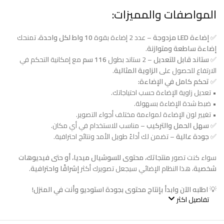
المواصفات والمميزات:
✅
إضاءة LED مزدوجة
– عدد 2 إضاءة بقوة
10 واط لكل واحدة
، تمنحك
إضاءة ساطعة ومتوازنة
.
✅
ستاند قابل للتعديل
– 2 ستاند بطول
116 سم
مع إمكانية التحكم في
الارتفاع للحصول على
الزاوية المثالية
.
✅
تحكم كامل في الإضاءة:
• تعديل زاوية الإضاءة حسب احتياجاتك.
• ضبط شدة الإضاءة بسهولة.
• تغيير لون الإضاءة لمواءمة مختلف أجواء التصوير.
✅
سهل الحمل والتركيب
– مناسب للاستخدام في أي مكان.
✅
جودة عالية
– تضمن لك أداءً طويل الأمد ونتائج احترافية.
سواء كنت تصور
منتجاتك، محتوى للسوشيال ميديا، أو حتى فيديوهات
شخصية
، هذا النظام الإضائي سيجعل تصويرك أكثر
إشراقًا واحترافية
.
💡
اطلبه الآن وابدأ بإنتاج محتوى بجودة استوديو وأنت في المنزل!
تفاصيل اكثر