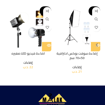
SOLD O
SOLD O
UT
UT
إضاءة سوفت بوكس احترافية
اضاءة فيديو LED صغيره
50×70 سم
إضاءات
إضاءات
22
.د.ب
21
.د.ب