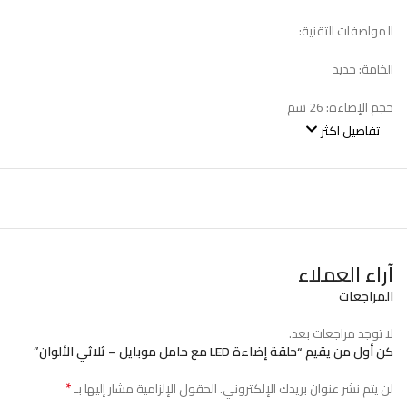
المواصفات التقنية:
الخامة: حديد
حجم الإضاءة: 26 سم
تفاصيل اكثر
وزن المنتج: 2.5 كجم
مدى الإضاءة: 20 – 200 مم
مصدر الطاقة: 4 × بطاريات AA (غير مرفقة)
التوافق: مناسب لمعظم الهواتف الذكية
آراء العملاء
المراجعات
اختيار مثالي لمن يبحث عن إضاءة احترافية بسعر عملي وجودة عالية.
لا توجد مراجعات بعد.
كن أول من يقيم “حلقة إضاءة LED مع حامل موبايل – ثلاثي الألوان”
*
لن يتم نشر عنوان بريدك الإلكتروني.
الحقول الإلزامية مشار إليها بـ