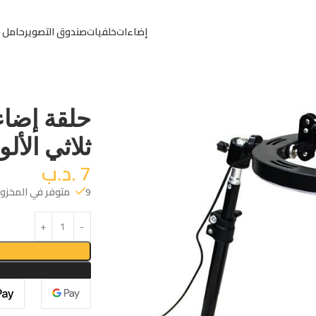
إضاءات
خلفيات
صندوق التصوير
حامل 
ثلاثي الألو
7
.د.ب
9 متوفر في المخزون