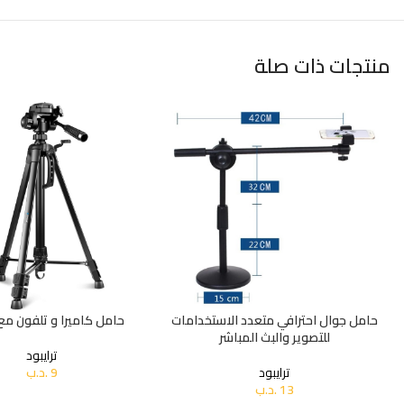
منتجات ذات صلة
حامل جوال احترافي متعدد الاستخدامات
حامل كاميرا و تلفون مع
للتصوير والبث المباشر
ترايبود
ترايبود
9
.د.ب
13
.د.ب