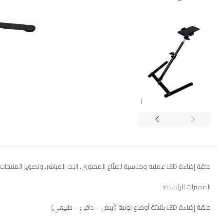
حلقة إضاءة LED عملية ومناسبة لصنّاع المحتوى، البث المباشر، وتصوير المنتجات. تأتي بتصميم ثابت وقابل للتعديل مع حامل موبايل مدمج، لتمنحك إضاءة ناعمة ومتوازنة تُبرز التفاصيل وتمنح البشرة مظهراً طبيعياً وجذاباً.
المميزات الرئيسية:
حلقة إضاءة LED بثلاثة أوضاع لونية (أبيض – دافئ – طبيعي)