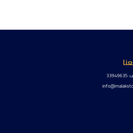
فيدي
نا
3394
info@malaksto