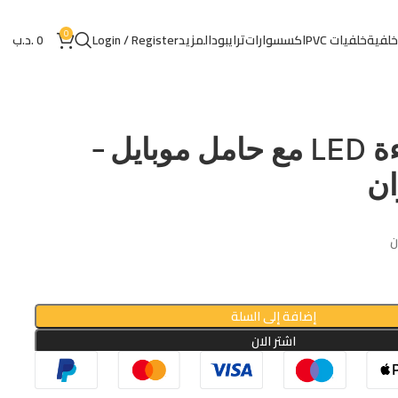
0
خلفية
خلفيات PVC
اكسسوارات
ترايبود
المزيد
Login / Register
0
.د.ب
حلقة إضاءة LED مع حامل موبايل –
ان
إضافة إلى السلة
اشتر الان