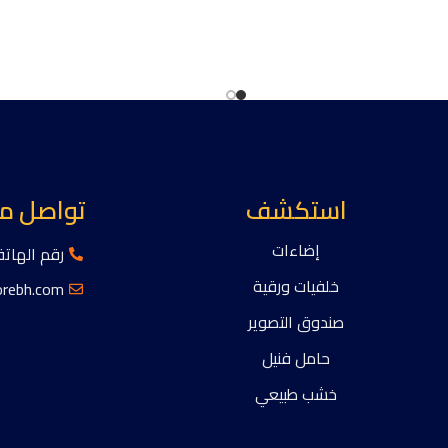
استكشف
تواصل مع
إضاءات
رقم الهاتف: 9635
خلفيات ورقية
rebh.com
صندوق التصوير
حامل فنيل
خشب طبيعي