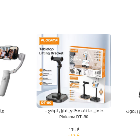
حامل هاتف مكتبي قابل للرفع –
 ريموت
مان
Plokama DT-80
ترايبود
4
.د.ب