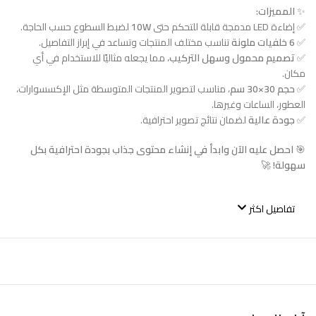
✨
المميزات:
✅ إضاءة LED مدمجة قابلة للتحكم حتى
10W
لضبط السطوع حسب الحاجة.
✅
6 خلفيات ملونة
تناسب مختلف المنتجات وتساعد في إبراز التفاصيل.
✅
تصميم محمول وسهل التركيب
، مما يجعله مثاليًا للاستخدام في أي
مكان.
✅
حجم 30×30 سم
، مناسب لتصوير المنتجات المتوسطة مثل الإكسسوارات،
العطور، الساعات وغيرها.
✅
جودة عالية
لضمان نتائج تصوير احترافية.
🎯
احصل عليه الآن وابدأ في إنشاء محتوى جذاب بجودة احترافية بكل
سهولة!
🚀
تفاصيل اكثر