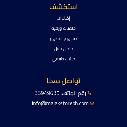
استكشف
إضاءات
خلفيات ورقية
صندوق التصوير
حامل فنيل
خشب طبيعي
تواصل معنا
رقم الهاتف: 33949635
info@malakstorebh.com