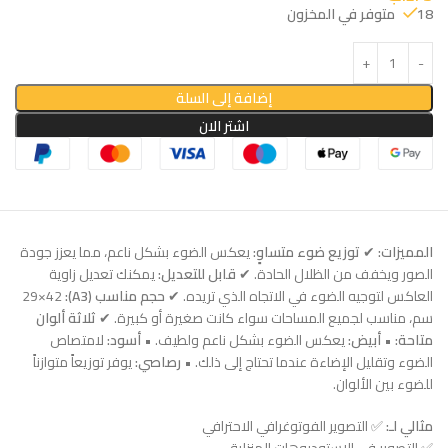
18 متوفر في المخزون
إضافة إلى السلة
اشتر الان
المميزات:
✔
توزيع ضوء متساوٍ:
يعكس الضوء بشكل ناعم، مما يعزز جودة
الصور ويخفف من الظلال الحادة. ✔
قابل للتعديل:
يمكنك تعديل زاوية
العاكس لتوجيه الضوء في الاتجاه الذي تريده. ✔
حجم مناسب (A3):
29×42
سم، مناسب لجميع المساحات سواء كانت صغيرة أو كبيرة. ✔
ثلاثة ألوان
متاحة:
•
أبيض:
يعكس الضوء بشكل ناعم ولطيف. •
أسود:
لامتصاص
الضوء وتقليل الإضاءة عندما تحتاج إلى ذلك. •
رصاصي:
يوفر توزيعاً متوازناً
للضوء بين الألوان.
مثالي لـ:
✅ التصوير الفوتوغرافي الاحترافي