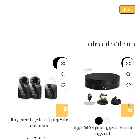
منتجات ذات صلة
SOLD O
%
-25%
UT
مايكروفون لاسلكي احترافي ثنائي
ما
مع مستقبل
قاعدة التصوير الدوارة 360 درجة
الصغيرة
اكسسوارات