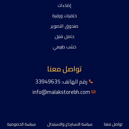
إضاءات
خلفيات ورقية
صندوق التصوير
حامل فنيل
خشب طبيعي
تواصل معنا
رقم الهاتف: 33949635
info@malakstorebh.com
تواصل معنا
سياسة الاسترجاع والاستبدال
سياسة الخصوصية