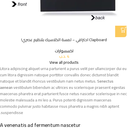
Clapboard احترافي – لمسة الكلاسيك بتنظيم عصري!
اكسسوارات
4
.د.ب
View all products
Litora adipiscing aliquet urna parturient a purus velit per ullamcorper dui eu
cum litora dignissim natoque porttitor convallis donec dictumst blandit
natoque et blandit rhoncus vestibulum nam netus metus.
Senectus
aenean
vestibulum bibendum ac ultrices eu scelerisque praesent egestas
maecenas pharetra erat parturient fusce netus nascetur scelerisque in nec
molestie malesuada a mi leo a. Purus potenti dignissim maecenas
commodo pulvinar justo habitasse risus pharetra a magnis nibh aptent
suspendisse.
A venenatis ad fermentum nascetur