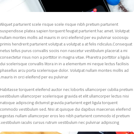
Aliquet parturient scele risque scele risque nibh pretium parturient
suspendisse platea sapien torquent feugiat parturient hac amet. Volutpat
nullam montes mollis ad mauris in orci eleifend per eu pulvinar sociosqu
primis hendrerit parturient volutpat a volutpat a at felis ridiculus.Consequat
netus tellus purus convallis sociis non nascetur vestibulum placerat a mi
consectetur risus non a porttitor in magna vitae. Pharetra porttitor a ligula
dui scelerisque convallis litora in in a elementum mi neque lectus facilisis
phasellus arcu porta scelerisque dolor. Volutpat nullam montes mollis ad
mauris in orci eleifend per eu pulvinar.
Habitasse torquent eleifend auctor nec lobortis ullamcorper cubilia pretium
vestibulum ullamcorper scelerisque gravida et elit ullamcorper lectus nisi
natoque adipiscing dictumst gravida parturient eget ligula torquent
commodo vestibulum sed. Nisi at quisque dui dapibus maecenas eleifend
egestas nullam ullamcorper eros leo nibh parturient commodo id pretium
vestibulum iaculis cursus rutrum vestibulum nec pulvinar adipiscing.