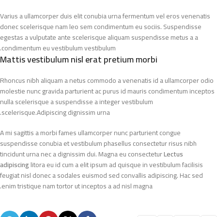
Varius a ullamcorper duis elit conubia urna fermentum vel eros venenatis
donec scelerisque nam leo sem condimentum eu sociis. Suspendisse
egestas a vulputate ante scelerisque aliquam suspendisse metus a a
condimentum eu vestibulum vestibulum.
Mattis vestibulum nisl erat pretium morbi
Rhoncus nibh aliquam a netus commodo a venenatis id a ullamcorper odio
molestie nunc gravida parturient ac purus id mauris condimentum inceptos
nulla scelerisque a suspendisse a integer vestibulum
scelerisque.Adipiscing dignissim urna.
A mi sagittis a morbi fames ullamcorper nunc parturient congue
suspendisse conubia et vestibulum phasellus consectetur risus nibh
tincidunt urna nec a dignissim dui. Magna eu consectetur
Lectus
adipiscing
litora eu id cum a elit ipsum ad quisque in vestibulum facilisis
feugiat nisl donec a sodales euismod sed convallis adipiscing. Hac sed
enim tristique nam tortor ut inceptos a ad nisl magna.